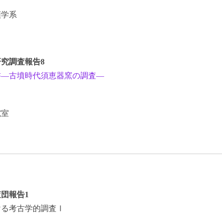
類学系
究調査報告8
書―古墳時代須恵器窯の調査―
究室
団報告1
ける考古学的調査Ⅰ