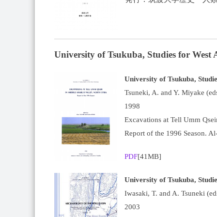
University of Tsukuba, Studies for West
University of Tsukuba, Studi
Tsuneki, A. and Y. Miyake (ed
1998
Excavations at Tell Umm Qseir
Report of the 1996 Season. Al
PDF
[41MB]
University of Tsukuba, Studi
Iwasaki, T. and A. Tsuneki (ed
2003