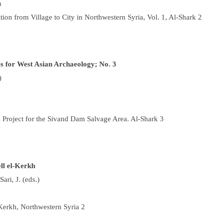
n
tion from Village to City in Northwestern Syria, Vol. 1, Al-Shark 2
es for West Asian Archaeology; No. 3
)
 Project for the Sivand Dam Salvage Area. Al-Shark 3
ll el-Kerkh
ari, J. (eds.)
-Kerkh, Northwestern Syria 2