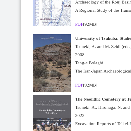
Archaeology of the Rouj Basi
A Regional Study of the Transi
PDF
[92MB]
University of Tsukuba, Studi
Tsuneki, A. and M. Zeidi (eds.
2008
Tang-e Bolaghi
The Iran-Jap
an Archaeological
PDF
[92MB]
The Neolithic Cemetery at Te
Tsuneki, A., Hironaga, N. and S
2022
Excavation Reports of Tell el