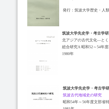
発行：筑波大学歴史・人
筑波大学先史学・考古学研
北アジアの古代文化―とく
総合研究A 昭和52～54
1980年
筑波大学先史学・考古学研
筑波古代地域史の研究
昭和54年～56年度文部
1981年